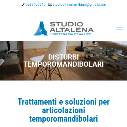
0289400640
studioaltalenamilano@gmail.com
DISTURBI
TEMPOROMANDIBOLARI
Trattamenti e soluzioni per
articolazioni
temporomandibolari