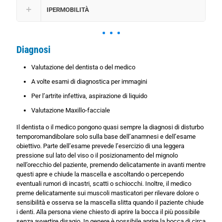
IPERMOBILITÀ
Diagnosi
Valutazione del dentista o del medico
A volte esami di diagnostica per immagini
Per l’artrite infettiva, aspirazione di liquido
Valutazione Maxillo-facciale
Il dentista o il medico pongono quasi sempre la diagnosi di disturbo
temporomandibolare solo sulla base dell’anamnesi e dell’esame
obiettivo. Parte dell’esame prevede l’esercizio di una leggera
pressione sul lato del viso o il posizionamento del mignolo
nell’orecchio del paziente, premendo delicatamente in avanti mentre
questi apre e chiude la mascella e ascoltando o percependo
eventuali rumori di incastri, scatti o schiocchi. Inoltre, il medico
preme delicatamente sui muscoli masticatori per rilevare dolore o
sensibilità e osserva se la mascella slitta quando il paziente chiude
i denti. Alla persona viene chiesto di aprire la bocca il più possibile
senza avvertire disagio. In genere è possibile aprire la bocca di circa