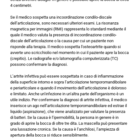
4 centimetri.
Se il medico sospetta una incoordinazione condilo-discale
dell’articolazione, sono necessari ulteriori esami. La risonanza
magnetica per immagini (RMI) rappresenta lo standard mediante il
quale il medico valuta la presenza di incoordinazione condilo-
discale dell’articolazione o la causa per cui un paziente non
risponde alla terapia. Il medico sospetta l’osteoartrite quando si
avverte uno scricchiolio nel momento in cui il paziente apre la bocca
(crepitio). Le radiografie e/o latomografia computerizzata (TC)
possono confermare la diagnosi.
L’artrite infettiva può essere sospettata in caso di infiammazione
della superficie intorno e sopra l’articolazione temporomandibolare
e periarticolare e quando il movimento dell’articolazione è doloroso
e limitato. Anche un’infezione in un’altra parte dell’organismo è un
utile indizio. Per confermare la diagnosi di artrite infettiva, il medico
inserisce un ago nell’articolazione temporomandibolare ed estrae il
liquido (aspirazione), che viene analizzato per valutare la presenza
di batteri. Se la causa è l’ipermobilità, la persona in genere è in
grado di aprire la bocca di oltre tre dita. La mascella può presentare
una lussazione cronica. Se la causa è l’anchilosi, l’ampiezza di
apertura della bocca si riduce sensibilmente.