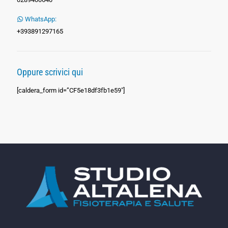
WhatsApp:
+393891297165
Oppure scrivici qui
[caldera_form id=”CF5e18df3fb1e59″]