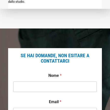
dallo studio.
SE HAI DOMANDE, NON ESITARE A
CONTATTARCI
Nome
*
Email
*