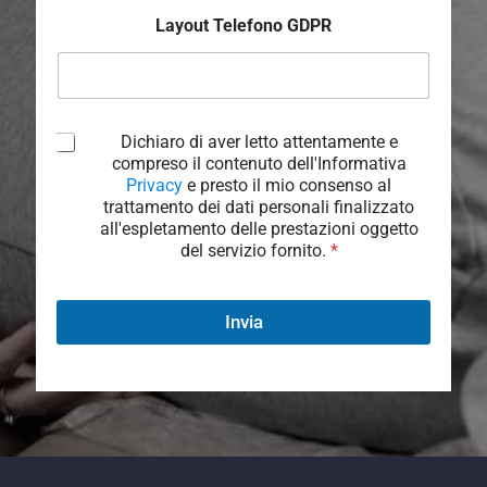
Layout Telefono GDPR
A
Dichiaro di aver letto attentamente e
c
compreso il contenuto dell'Informativa
c
Privacy
e presto il mio consenso al
e
trattamento dei dati personali finalizzato
t
all'espletamento delle prestazioni oggetto
t
del servizio fornito.
*
a
z
i
Invia
o
n
e
G
D
P
R
*