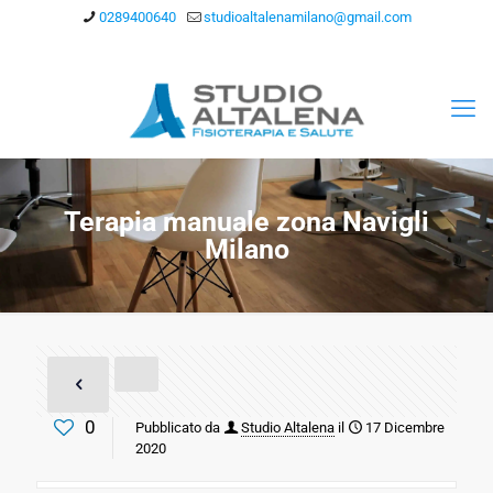
0289400640
studioaltalenamilano@gmail.com
Terapia manuale zona Navigli
Milano
0
Pubblicato da
Studio Altalena
il
17 Dicembre
2020