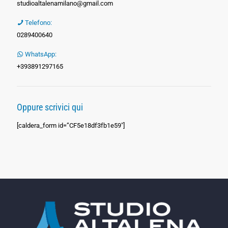
studioaltalenamilano@gmail.com
Telefono:
0289400640
WhatsApp:
+393891297165
Oppure scrivici qui
[caldera_form id=”CF5e18df3fb1e59″]