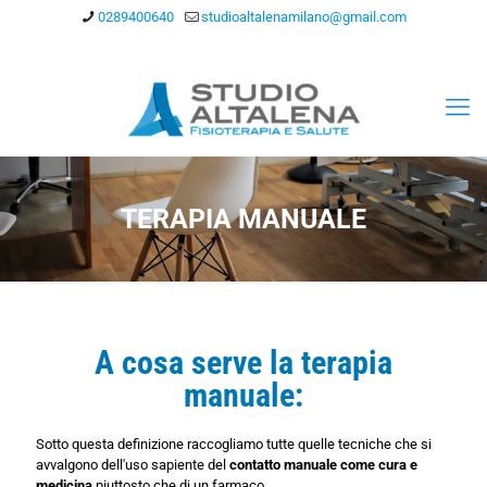
0289400640
studioaltalenamilano@gmail.com
TERAPIA MANUALE
A cosa serve la terapia
manuale:
Sotto questa definizione raccogliamo tutte quelle tecniche che si
avvalgono dell'uso sapiente del
contatto manuale
come cura e
medicina
piuttosto che di un farmaco.