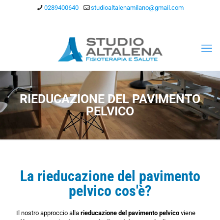
0289400640
studioaltalenamilano@gmail.com
RIEDUCAZIONE DEL PAVIMENTO
PELVICO
La rieducazione del pavimento
pelvico cos'è?
Il nostro approccio alla
rieducazione del pavimento pelvico
viene