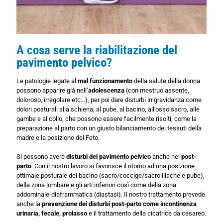
A cosa serve la riabilitazione del
pavimento pelvico?
Le patologie legate al
mal funzionamento
della salute della donna
possono apparire già nell’
adolescenza
(con mestruo assente,
doloroso, irregolare etc...), per poi dare disturbi in gravidanza come
dolori posturali alla schiena, al pube, al bacino, all’osso sacro, alle
gambe e al collo, che possono essere facilmente risolti, come la
preparazione al parto con un giusto bilanciamento dei tessuti della
madre e la posizione del Feto.
Si possono avere
disturbi del pavimento pelvico
anche nel
post-
parto
. Con il nostro lavoro si favorisce il ritorno ad una posizione
ottimale posturale del bacino (sacro/coccige/sacro iliache e pube),
della zona lombare e gli arti inferiori così come della zona
addominale-diaframmatica (diastasi). Il nostro trattamento prevede
anche la
prevenzione dei disturbi post-parto come incontinenza
urinaria, fecale, prolasso
e il trattamento della cicatrice da cesareo.