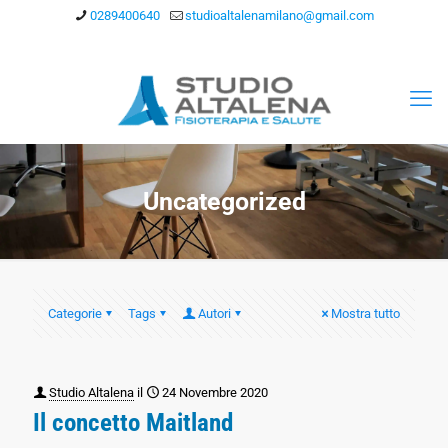
0289400640
studioaltalenamilano@gmail.com
Uncategorized
Categorie
Tags
Autori
Mostra tutto
Studio Altalena
il
24 Novembre 2020
Il concetto Maitland