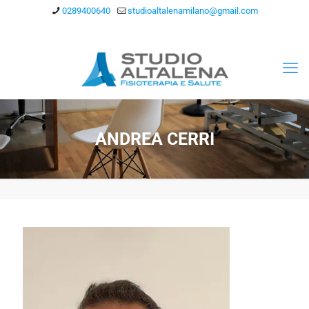
0289400640
studioaltalenamilano@gmail.com
ANDREA CERRI