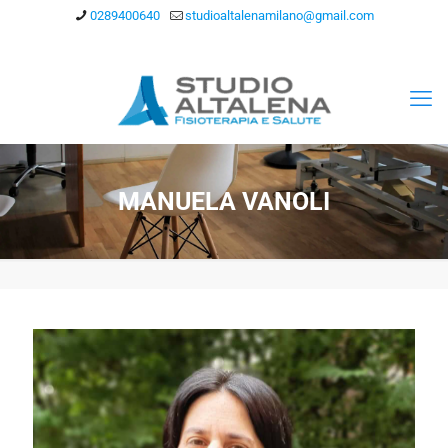
0289400640
studioaltalenamilano@gmail.com
MANUELA VANOLI