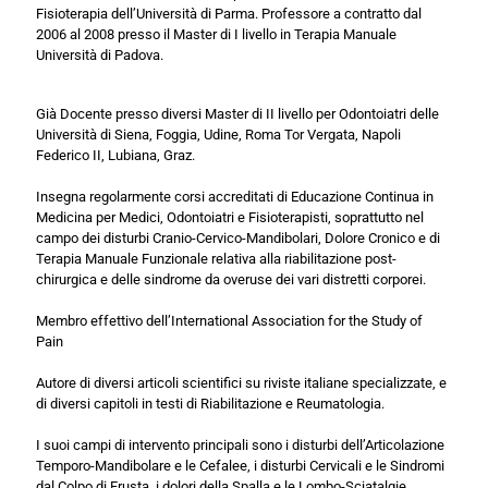
Fisioterapia dell’Università di Parma. Professore a contratto dal
2006 al 2008 presso il Master di I livello in Terapia Manuale
Università di Padova.
Già Docente presso diversi Master di II livello per Odontoiatri delle
Università di Siena, Foggia, Udine, Roma Tor Vergata, Napoli
Federico II, Lubiana, Graz.
Insegna regolarmente corsi accreditati di Educazione Continua in
Medicina per Medici, Odontoiatri e Fisioterapisti, soprattutto nel
campo dei disturbi Cranio-Cervico-Mandibolari, Dolore Cronico e di
Terapia Manuale Funzionale relativa alla riabilitazione post-
chirurgica e delle sindrome da overuse dei vari distretti corporei.
Membro effettivo dell’International Association for the Study of
Pain
Autore di diversi articoli scientifici su riviste italiane specializzate, e
di diversi capitoli in testi di Riabilitazione e Reumatologia.
I suoi campi di intervento principali sono i disturbi dell’Articolazione
Temporo-Mandibolare e le Cefalee, i disturbi Cervicali e le Sindromi
dal Colpo di Frusta, i dolori della Spalla e le Lombo-Sciatalgie.