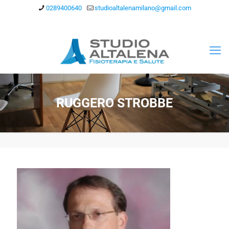
0289400640
studioaltalenamilano@gmail.com
RUGGERO STROBBE