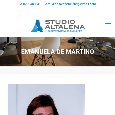
0289400640
studioaltalenamilano@gmail.com
EMANUELA DE MARTINO