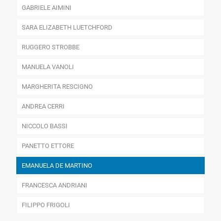
GABRIELE AIMINI
SARA ELIZABETH LUETCHFORD
RUGGERO STROBBE
MANUELA VANOLI
MARGHERITA RESCIGNO
ANDREA CERRI
NICCOLO BASSI
PANETTO ETTORE
EMANUELA DE MARTINO
FRANCESCA ANDRIANI
FILIPPO FRIGOLI