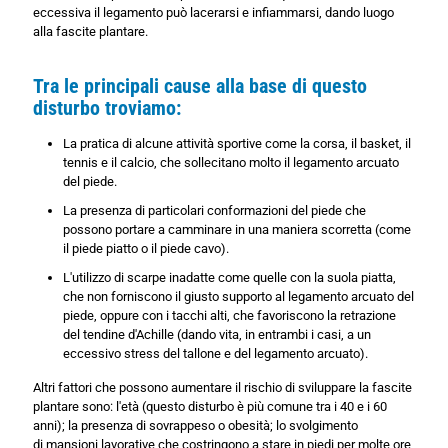
eccessiva il legamento può lacerarsi e infiammarsi, dando luogo
alla fascite plantare.
Tra le principali cause alla base di questo
disturbo troviamo:
La pratica di alcune attività sportive come la corsa, il basket, il
tennis e il calcio, che sollecitano molto il legamento arcuato
del piede.
La presenza di particolari conformazioni del piede che
possono portare a camminare in una maniera scorretta (come
il piede piatto o il piede cavo).
L'utilizzo di scarpe inadatte come quelle con la suola piatta,
che non forniscono il giusto supporto al legamento arcuato del
piede, oppure con i tacchi alti, che favoriscono la retrazione
del tendine d'Achille (dando vita, in entrambi i casi, a un
eccessivo stress del tallone e del legamento arcuato).
Altri fattori che possono aumentare il rischio di sviluppare la fascite
plantare sono: l'età (questo disturbo è più comune tra i 40 e i 60
anni); la presenza di sovrappeso o obesità; lo svolgimento
di mansioni lavorative che costringono a stare in piedi per molte ore