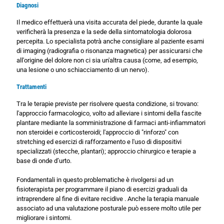
Diagnosi
Il medico effettuerà una visita accurata del piede, durante la quale
verificherà la presenza e la sede della sintomatologia dolorosa
percepita. Lo specialista potrà anche consigliare al paziente esami
di imaging (radiografia o risonanza magnetica) per assicurarsi che
all'origine del dolore non ci sia un'altra causa (come, ad esempio,
una lesione o uno schiacciamento di un nervo).
Trattamenti
Tra le terapie previste per risolvere questa condizione, si trovano:
l'approccio farmacologico, volto ad alleviare i sintomi della fascite
plantare mediante la somministrazione di farmaci anti-infiammatori
non steroidei e corticosteroidi; l'approccio di "rinforzo" con
stretching ed esercizi di rafforzamento e l'uso di dispositivi
specializzati (stecche, plantari); approccio chirurgico e terapie a
base di onde d’urto.
Fondamentali in questo problematiche è rivolgersi ad un
fisioterapista per programmare il piano di esercizi graduali da
intraprendere al fine di evitare recidive . Anche la terapia manuale
associato ad una valutazione posturale può essere molto utile per
migliorare i sintomi.